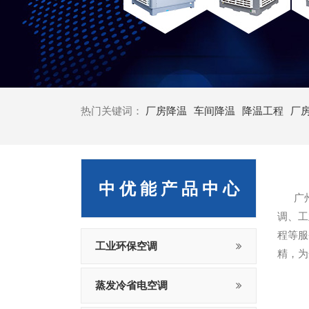
热门关键词：
厂房降温
车间降温
降温工程
厂
中 优 能 产 品 中 心
广州中
调、工
程等服
工业环保空调
精，为
蒸发冷省电空调