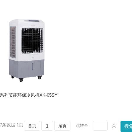
系列节能环保冷风机XK-05SY
7
条数据
1
页
跳转至
页
首页
1
尾页
搜