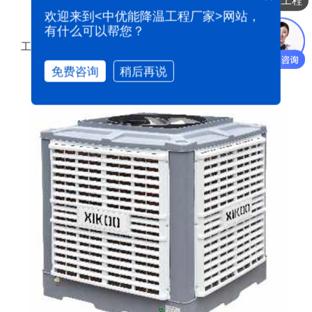
降温工程
欢迎来到<中优能降温工程厂家>网站，
有什么可以帮您？
工业环保空调XK-18ST/23ST/25ST变频款
免费咨询
稍后再说