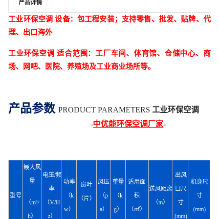
产品详情
工业环保空调 设备：包工程安装；支持零售、批发、贴牌、代
理、出口海外
工业环保空调 适合范围：工厂车间、体育馆、仓储中心、商
场、网吧、医院、养殖场及工业商业场所等。
产品参数
P
RODUCT PARAMETERS
工业环保空调
-
中优能环保空调厂家
-
最大风
电压/频
出风
量
功率
风压
重量
适用面
机身尺
扇叶
率
送风距离
口尺
型号
（k
（p
（k
积
寸
（片）
（m³/
（V/H
（m）
寸
w）
a）
g）
（㎡）
(mm)
h）
z）
(mm)