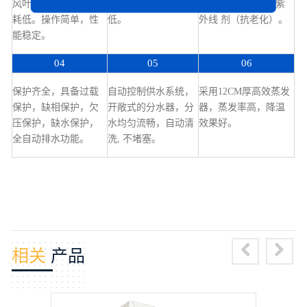
风叶，送风量大，能
风量大,能耗低,噪音
加增强增韧剂，抗紫
耗低。操作简单，性
低。
外线 剂（抗老化）。
能稳定。
04
05
06
保护齐全，具备过载
自动控制供水系统，
采用12CM厚高效蒸发
保护，缺相保护，欠
开敞式的分水器，分
器，蒸发率高，降温
压保护，缺水保护，
水均匀流畅，自动清
效果好。
全自动排水功能。
洗, 不堵塞。
相关
产品