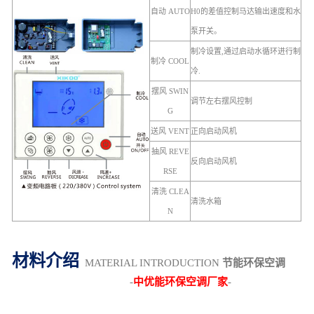
自动 AUTO
H0的差值控制马达输出速度和水
泵开关。
制冷设置,通过启动水循环进行制
制冷 COOL
冷.
摆风 SWIN
调节左右摆风控制
G
送风 VENT
正向启动风机
抽风 REVE
反向启动风机
RSE
清洗 CLEA
清洗水箱
N
材料介绍
MATERIAL INTRODUCTION
节能环保空调
-
中优能环保空调厂家
-