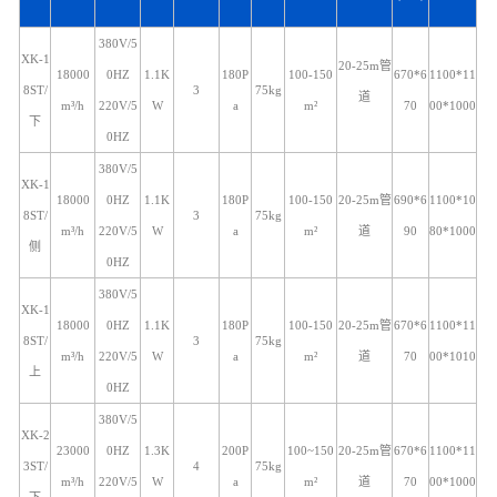
380V/5
XK-1
20-25m管
18000
0HZ
1.1K
180P
100-150
670*6
1100*11
8ST/
3
75kg
道
m³/h
220V/5
W
a
m²
70
00*1000
下
0HZ
380V/5
XK-1
18000
0HZ
1.1K
180P
100-150
20-25m管
690*6
1100*10
8ST/
3
75kg
m³/h
220V/5
W
a
m²
道
90
80*1000
侧
0HZ
380V/5
XK-1
18000
0HZ
1.1K
180P
100-150
20-25m管
670*6
1100*11
8ST/
3
75kg
m³/h
220V/5
W
a
m²
道
70
00*1010
上
0HZ
380V/5
XK-2
23000
0HZ
1.3K
200P
100~150
20-25m管
670*6
1100*11
3ST/
4
75kg
m³/h
220V/5
W
a
m²
道
70
00*1000
下