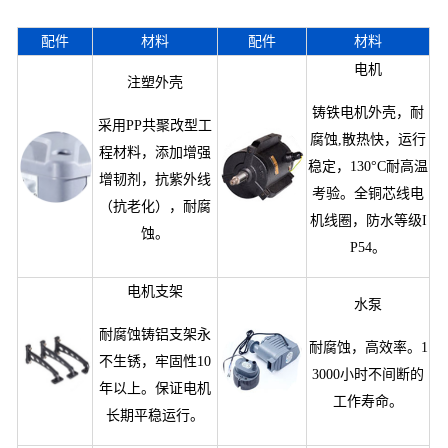
配件
材料
配件
材料
电机
注塑外壳
铸铁电机外壳，耐
采用PP共聚改型工
腐蚀,散热快，运行
程材料，添加增强
稳定，130°C耐高温
增韧剂，抗紫外线
考验。全铜芯线电
（抗老化），耐腐
机线圈，防水等级I
蚀。
P54。
电机支架
水泵
耐腐蚀铸铝支架永
耐腐蚀，高效率。1
不生锈，牢固性10
3000小时不间断的
年以上。保证电机
工作寿命。
长期平稳运行。