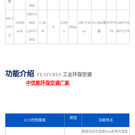
侧
0HZ
380V/5
XK-2
25000
0HZ
1.5K
250P
100~150
25-30m管
670*6
1060*10
5ST/
4
80kg
m³/h
220V/5
W
a
m²
道
70
60*1270
上
0HZ
功能介绍
FEATURES
工业环保空调
-
中优能环保空调厂家
-
按钮
LCD控制面板
功能特点
根据设定的温度Hset和室内湿度