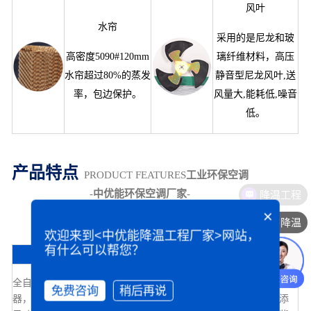
风叶
水帘
采用的是尼龙和玻
高密度5090#120mm
璃纤维材料，高压
水帘超过80%的蒸发
静音型尼龙风叶,送
率，包边保护。
风量大,能耗低,噪音
低。
产品特点
PRODUCT FEATURES
工业环保空调
-
中优能环保空调厂家
-
×
厂房降温
欢迎来到<中优能降温工程厂家>网站，
有什么可以帮您？
01
02
03
全自动液晶定速控制
星科工业环保空调高
注塑外壳，采用PP共
免费咨询
稍后再说
器，高压静音型尼龙
压静音型尼龙风叶,送
聚改型工程材料，添