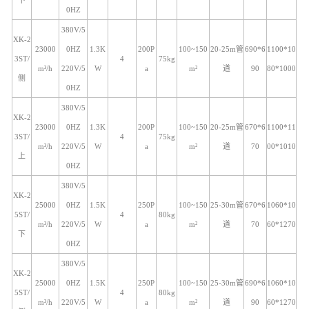
0HZ
380V/5
XK-2
23000
0HZ
1.3K
200P
100~150
20-25m管
690*6
1100*10
3ST/
4
75kg
m³/h
220V/5
W
a
m²
道
90
80*1000
侧
0HZ
380V/5
XK-2
23000
0HZ
1.3K
200P
100~150
20-25m管
670*6
1100*11
3ST/
4
75kg
m³/h
220V/5
W
a
m²
道
70
00*1010
上
0HZ
380V/5
XK-2
25000
0HZ
1.5K
250P
100~150
25-30m管
670*6
1060*10
5ST/
4
80kg
m³/h
220V/5
W
a
m²
道
70
60*1270
下
0HZ
380V/5
XK-2
25000
0HZ
1.5K
250P
100~150
25-30m管
690*6
1060*10
5ST/
4
80kg
m³/h
220V/5
W
a
m²
道
90
60*1270