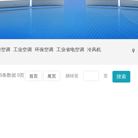
房空调
工业空调
环保空调
工业省电空调
冷风机
0
条数据
0
页
跳转至
页
首页
尾页
搜索